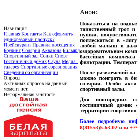
Анонс
Покататься на водных
Навигация
таинственный грот и
Главная
Контакты
Как оформить
пушки, почувствовать
единоразовый пропуск?
поплескаться в «лягу
Прейскурант
Правила посещения
любой малыш и даже
Боулинг
Солярий
Аквазона
Бильярд
оздоровительном комп
Спортивный зал
Сопки Спорт
бассейнах комплекс
Гостиничный домик
Сауна
Медиа -
фильтрации. Температ
галерея
Спортивные соревнования
После развлечений на 
Сведения об организации
можно поиграть в бил
Опросы
солярии. Особо акт
Активных опросов на данный
спортивный залы.
момент нет.
Неформальная занятость
Для иногородних с
гостиничный домик 
территории спортивно
Более подробную ин
8(81553)5-63-02 или +7