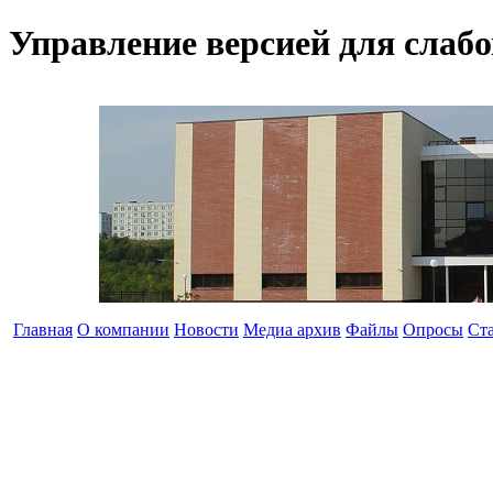
Управление версией для слаб
Главная
О компании
Новости
Медиа архив
Файлы
Опросы
Ст