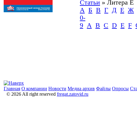
Статьи
» Литера E
А
Б
В
Г
Д
Е
Ж
0-
9
A
B
C
D
E
F
Главная
О компании
Новости
Медиа архив
Файлы
Опросы
Ст
© 2026 All right reserved
fregat.zatovid.ru