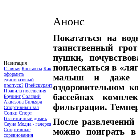
Анонс
Покататься на вод
таинственный гро
пушки, почувствов
Навигация
поплескаться в «ляг
Главная
Контакты
Как
оформить
малыш и даже в
единоразовый
оздоровительном к
пропуск?
Прейскурант
Правила посещения
бассейнах компле
Боулинг
Солярий
Аквазона
Бильярд
фильтрации. Темпер
Спортивный зал
Сопки Спорт
Гостиничный домик
После развлечений 
Сауна
Медиа - галерея
можно поиграть в 
Спортивные
соревнования