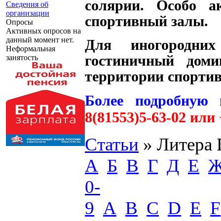
солярии. Особо а
Сведения об
организации
спортивный залы.
Опросы
Активных опросов на
данный момент нет.
Для иногородних
Неформальная
гостиничный доми
занятость
территории спортив
Более подробную 
8(81553)5-63-02 или
Статьи
» Литера 
А
Б
В
Г
Д
Е
0-
9
A
B
C
D
E
F