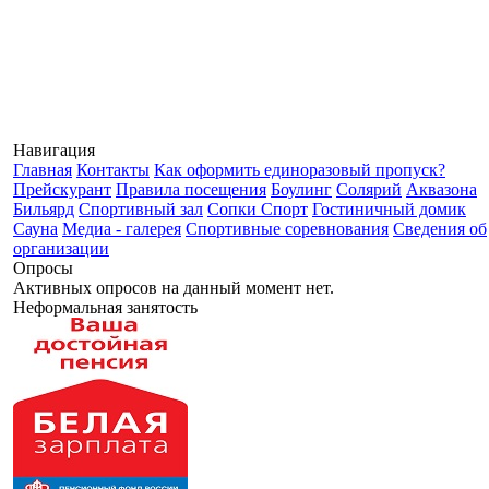
Навигация
Главная
Контакты
Как оформить единоразовый пропуск?
Прейскурант
Правила посещения
Боулинг
Солярий
Аквазона
Бильярд
Спортивный зал
Сопки Спорт
Гостиничный домик
Сауна
Медиа - галерея
Спортивные соревнования
Сведения об
организации
Опросы
Активных опросов на данный момент нет.
Неформальная занятость