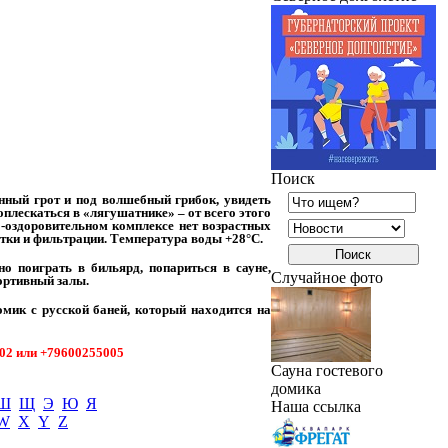
Поиск
енный грот и под волшебный грибок, увидеть
плескаться в «лягушатнике» – от всего этого
-оздоровительном комплексе нет возрастных
стки и фильтрации. Температура воды +28°С.
о поиграть в бильярд, попариться в сауне,
Случайное фото
ортивный залы.
мик с русской баней, который находится на
-02 или +79600255005
Сауна гостевого
домика
Ш
Щ
Э
Ю
Я
Наша ссылка
W
X
Y
Z