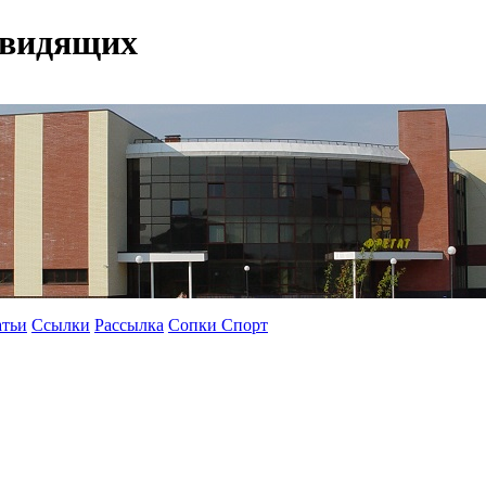
овидящих
атьи
Ссылки
Рассылка
Сопки Спорт