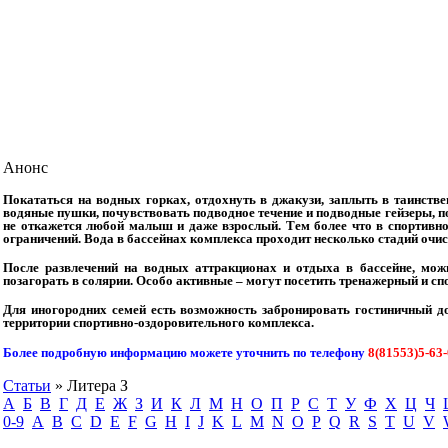
Анонс
Покататься на водных горках, отдохнуть в джакузи, заплыть в таинств
водяные пушки, почувствовать подводное течение и подводные гейзеры, по
не откажется любой малыш и даже взрослый. Тем более что в спортивно
ограничений. Вода в бассейнах комплекса проходит несколько стадий очи
После развлечений на водных аттракционах и отдыха в бассейне, можн
позагорать в солярии. Особо активные – могут посетить тренажерный и сп
Для иногородних семей есть возможность забронировать гостиничный до
территории спортивно-оздоровительного комплекса.
Более подробную информацию можете уточнить по телефону
8(81553)5-63
Статьи
» Литера З
А
Б
В
Г
Д
Е
Ж
З
И
К
Л
М
Н
О
П
Р
С
Т
У
Ф
Х
Ц
Ч
0-9
A
B
C
D
E
F
G
H
I
J
K
L
M
N
O
P
Q
R
S
T
U
V