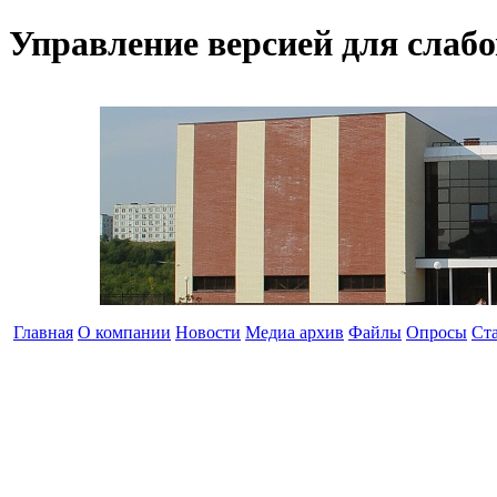
Управление версией для слаб
Главная
О компании
Новости
Медиа архив
Файлы
Опросы
Ст