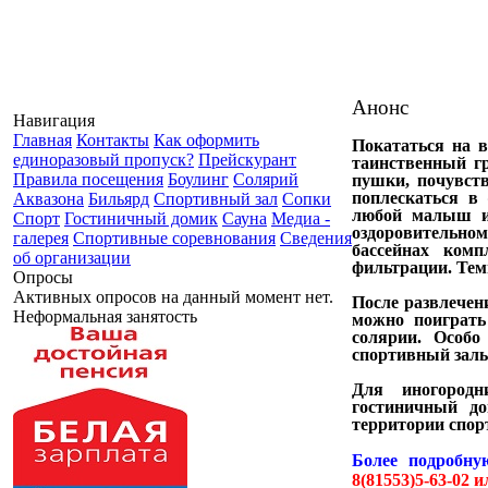
Анонс
Навигация
Главная
Контакты
Как оформить
Покататься на в
единоразовый пропуск?
Прейскурант
таинственный г
Правила посещения
Боулинг
Солярий
пушки, почувств
поплескаться в 
Аквазона
Бильярд
Спортивный зал
Сопки
любой малыш и 
Спорт
Гостиничный домик
Сауна
Медиа -
оздоровительном
галерея
Спортивные соревнования
Сведения
бассейнах комп
об организации
фильтрации. Тем
Опросы
Активных опросов на данный момент нет.
После развлечен
Неформальная занятость
можно поиграть 
солярии. Особо
спортивный зал
Для иногородн
гостиничный до
территории спор
Более подробну
8(81553)5-63-02 