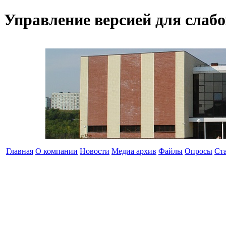
Управление версией для слаб
Главная
О компании
Новости
Медиа архив
Файлы
Опросы
Ст