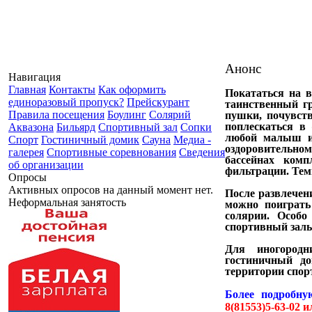
Анонс
Навигация
Главная
Контакты
Как оформить
Покататься на в
единоразовый пропуск?
Прейскурант
таинственный г
Правила посещения
Боулинг
Солярий
пушки, почувств
поплескаться в 
Аквазона
Бильярд
Спортивный зал
Сопки
любой малыш и 
Спорт
Гостиничный домик
Сауна
Медиа -
оздоровительном
галерея
Спортивные соревнования
Сведения
бассейнах комп
об организации
фильтрации. Тем
Опросы
Активных опросов на данный момент нет.
После развлечен
Неформальная занятость
можно поиграть 
солярии. Особо
спортивный зал
Для иногородн
гостиничный до
территории спор
Более подробну
8(81553)5-63-02 